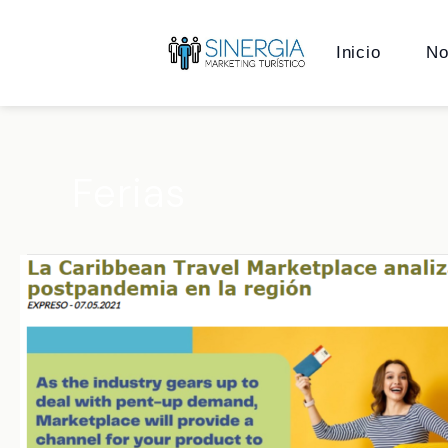
Ir
al
Inicio
No
contenido
Ferias
Caribbean
Travel
Marketplace