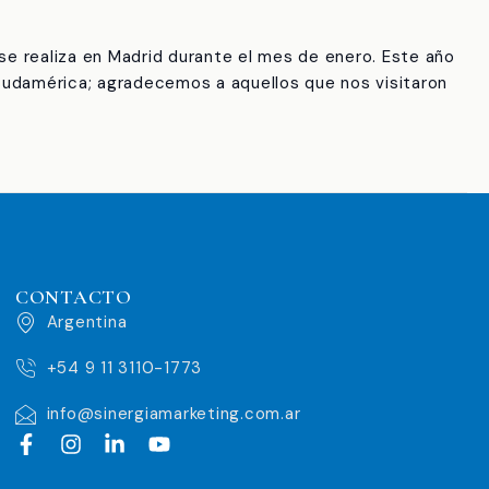
e realiza en Madrid durante el mes de enero. Este año
Sudamérica; agradecemos a aquellos que nos visitaron
CONTACTO
Argentina
+54 9 11 3110-1773
info@sinergiamarketing.com.ar
F
I
L
Y
a
n
i
o
c
s
n
u