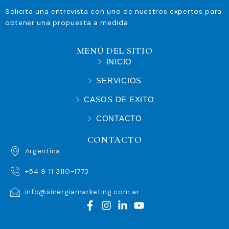
Solicita una entrevista con uno de nuestros expertos para
obtener una propuesta a medida.
MENÚ DEL SITIO
INICIO
SERVICIOS
CASOS DE EXITO
CONTACTO
CONTACTO
Argentina
+54 9 11 3110-1773
info@sinergiamarketing.com.ar
F
I
L
Y
a
n
i
o
c
s
n
u