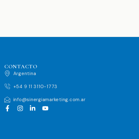
CONTACTO
Argentina
+54 9 11 3110-1773
info@sinergiamarketing.com.ar
F
I
L
Y
a
n
i
o
c
s
n
u
e
t
k
t
b
a
e
u
o
g
d
b